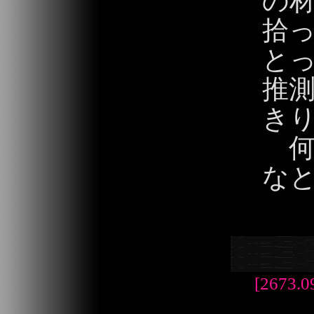
の
拾
と
推
き
何
なと
2013/09/01
[2673.0