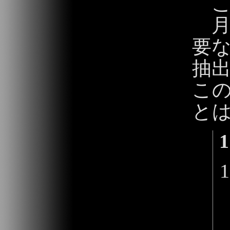
こ
月
要
抽
こ
と