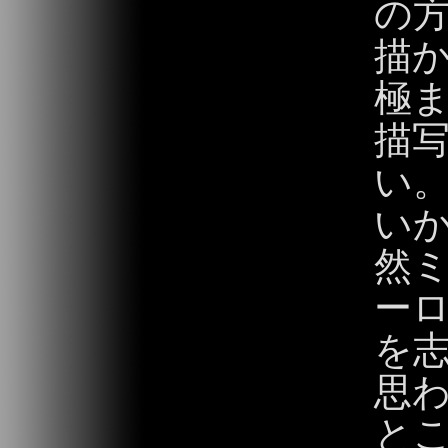
の
描
極
描
い
い
然
ー
を
思
と