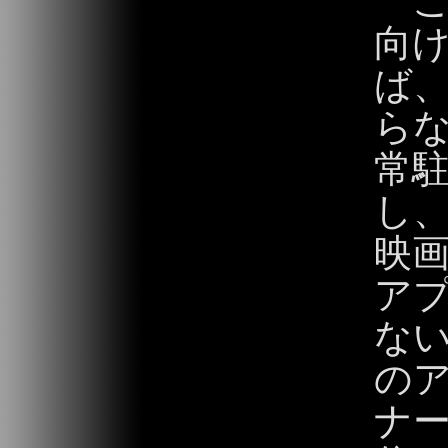
こ
向
ば、
らな
常
し、
映
ア
な
の
ナ