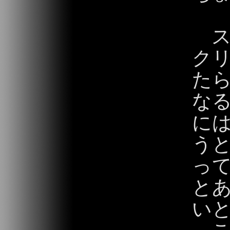
ス
ク
た
な
に
う
っ
と
い