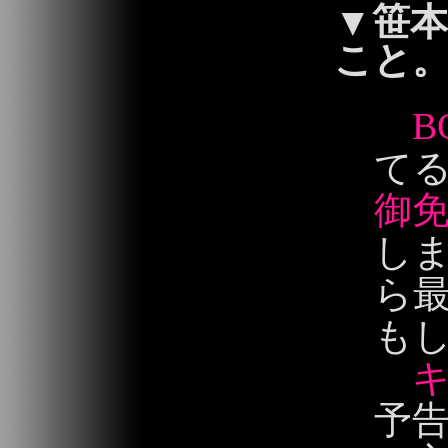
▼
笹本
こと
B
てる
御
し
ら最
も
予