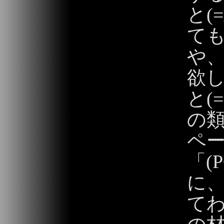
と(
ても
や
欲
と(
の類
ペ
「(
に、
て