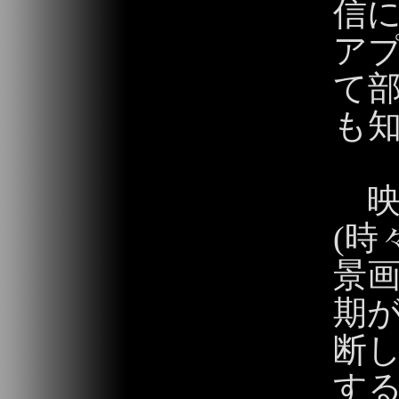
信
ア
て
も
映
(時
景画
期
断し
す