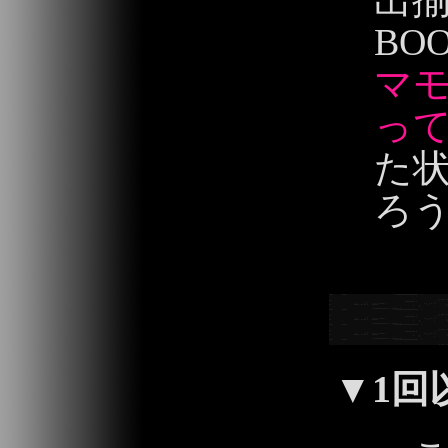
出
BO
マモ
って
た
ろ
2013/09/02
▼
1回