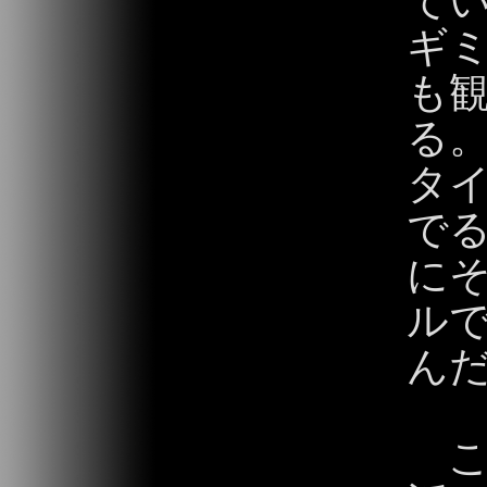
てい
ギ
も
る。
タ
で
に
ル
ん
こ