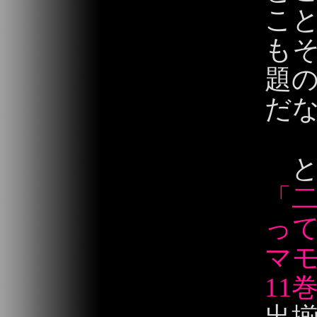
こ
も
題
だ
と
「
っ
マモ
11