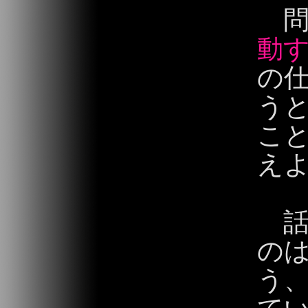
問
動
の
う
こ
えよ
話
の
う