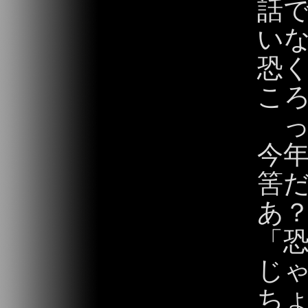
話で
い
恐
こ
っ
今
筈
あ
「
じ
ち