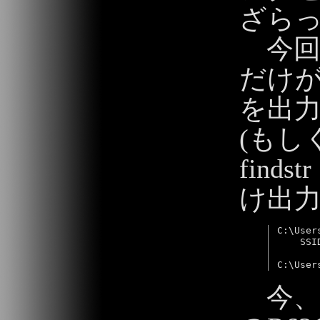
ざら
今回は
だけ
を出
(もし
fin
け出
C:\User
    SSI
今、W