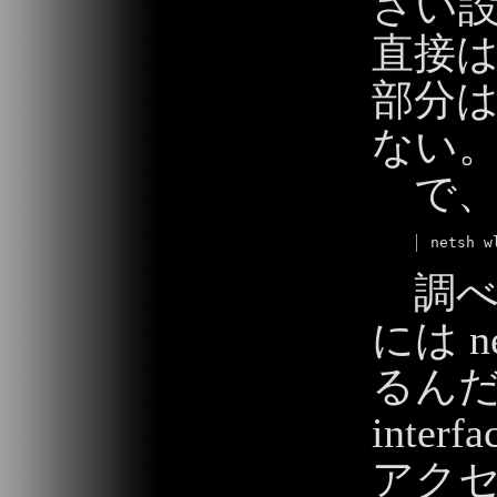
さい
直接
部分
ない
で
調べて
には 
るんだそ
inte
アク