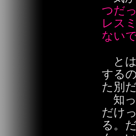
つだ
レス
ない
とは
する
た別
知っ
だけ
る。