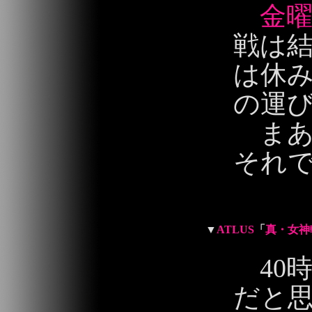
金
戦は
は休
の運
まあ
それで
2013/06/03 10:
▼
ATLUS
「
真・女神
40
だと