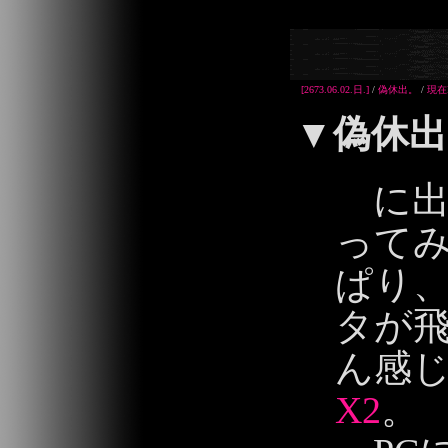
2013/06/02 01:
[2673.06.02.日.]
/
偽休出。
/
現在
▼
偽休出
に出
って
ぱり
タが
ん感
X2
。