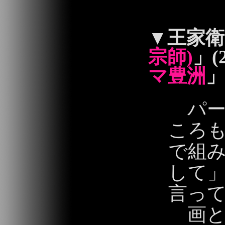
2013/06/03 15:
▼
王家衛
宗師)
」(
マ豊洲
」
パー
ころ
で組
して
言っ
画と