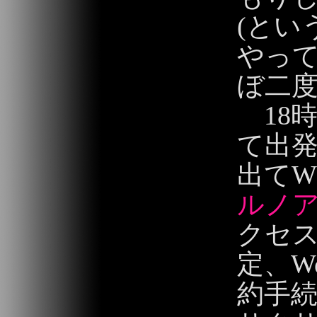
(とい
やっ
ぼ二度
18時
て出
出てW
ルノ
クセ
定、W
約手