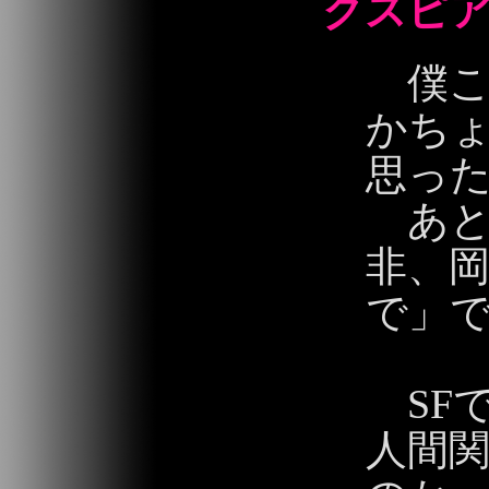
クスピ
僕こ
かち
思っ
あと
非、
で」で
SF
人間