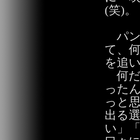
(笑)。
パン
て、
を追
何だ
った
っと
出る
い」