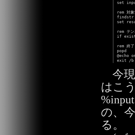
set inp
rem 対
findstr
set res
rem テ
if exis
rem 終了

popd

@echo on
今現
はこ
%inp
の、今
る。