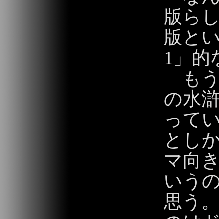
版ら
版と
1」的
もう
の水滸
って
とし
マ向
いう
思う