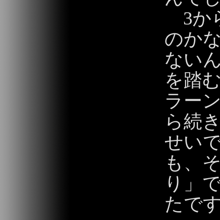
3から
のか
ないん
を踏
ラー
ら続
せい
も、
り」
たで