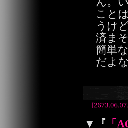
ん。
こと
うけ
済ま
簡単
だよ
2013/06/06 23:
[2673.06.07
▼
『
「A