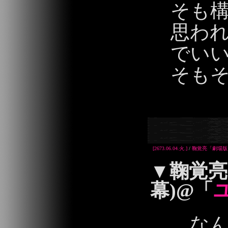
そも
思わ
でい
そも
2013/06/04 00:
[2673.06.04.火.]
/
鞠覚亮「劇場版
▼
鞠覚亮
幕)@「
なん