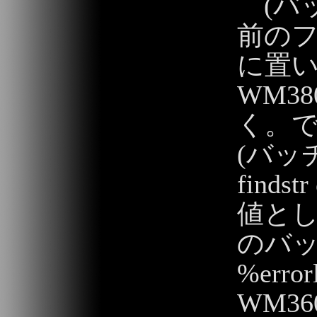
(バッ
前の
に置い
WM3
く。
(バッ
fin
値と
のバ
%err
WM3