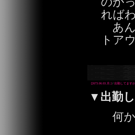
のか
れば
あん
トアウ
2013/06/03 00:
[2673.06.03.月.]
/
出勤してます
▼
出勤
何かッ