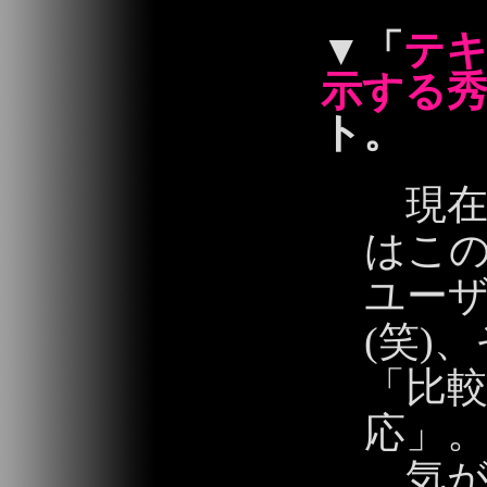
▼
「
テ
示する
ト。
現在
はこ
ユーザ
(笑)
「比較
応」
気が