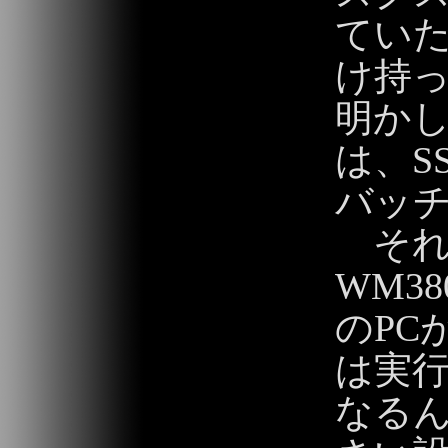
ていた
け持
明か
は、S
バッ
それが
WM3
のPC
は実
なる