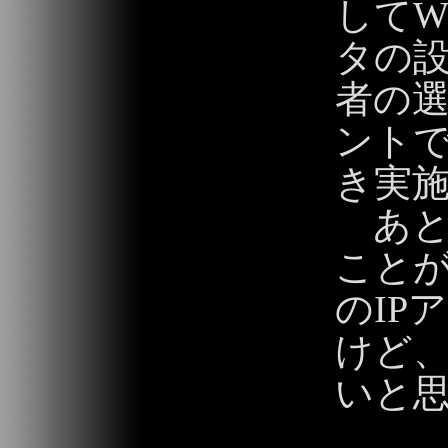
してW
タの
者の
ント
き実
あと
こと
のIP
けど
いと