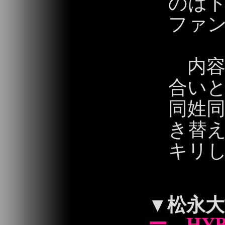
のは
ファ
内容
合い
同姓
き替
キリし
2013/06/04 14:
▼
松永大
ー HYB