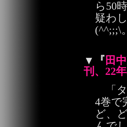
ら50
疑わ
(^^;;;\
2013/06/03 13:
▼
『
田
刊、22
「タ
4巻で
ど、
んで