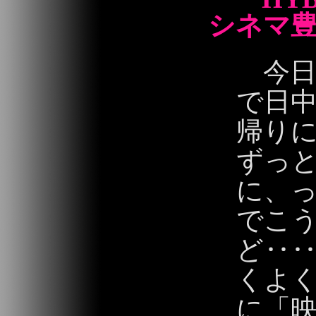
シネマ
今日
で日
帰り
ずっ
に、
でこ
ど‥
くよ
に「