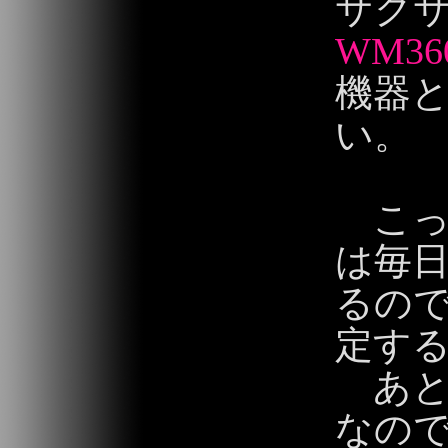
サク
WM36
機器
い。
こっち
は毎
るので
定す
あと
なので