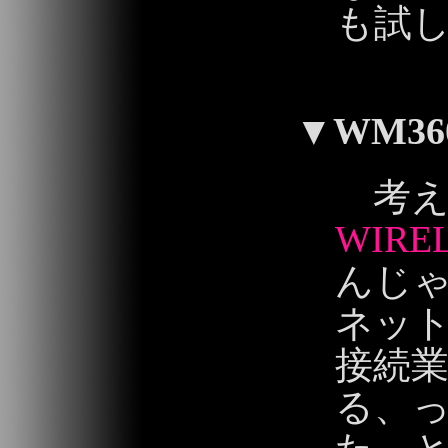
も試
2013/06/01 20:
▼
WM3
考え
WIREL
んじ
ネッ
接続
る、