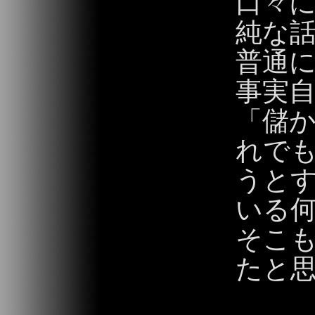
口々
純な
普通
事実
「儲
れで
うと
いる
そこ
たと
2013/06/04 20: