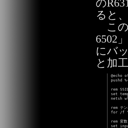
のR6
ると
このう
650
にバ
と加
@echo of
pushd %~
rem S
set tem
netsh w
rem テ
for /f 
rem 変
set inp