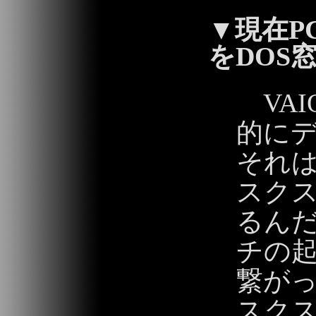
▼
現在P
をDOS
VAI
的に
それは
スク
るん
チの起動
繋が
スク