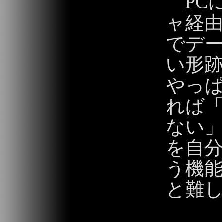
PCに
ャ経
でデ
い形
やっ
れば
ない
を自
う機
と難
2013/06/02 19: