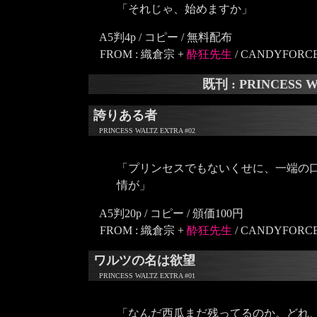
「それじゃ、始めますか」
A5判4p / コピー / 無料配布
FROM : 織倉宗 +
酔狂先生
/ CANDYFORC
既刊 : PRINCESS 
誇りある者
PRINCESS WALTZ EXTRA #02
「プリンセスでもないくせに、一端の
情が」
A5判20p / コピー / 頒価100円
FROM : 織倉宗 +
酔狂先生
/ CANDYFORC
ワルツの名は欲望
PRINCESS WALTZ EXTRA #01
「なんだ西瓜まだ残ってるのか。どれ