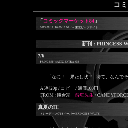
コミ
「
コミックマーケット84
」
2673.08.12. 10:00-16:00. / at.東京ビッグサイト
新刊 : PRINCESS 
7/6
PRINCESS WALTZ EXTRA #03
「なに！ 果たし状!? 待て、なんで
A5判20p / コピー / 頒価100円
FROM : 織倉宗 +
酔狂先生
/ CANDYFORC
真夏のH!
トレーディングSSペーパー(PRINCESS WALTZ)